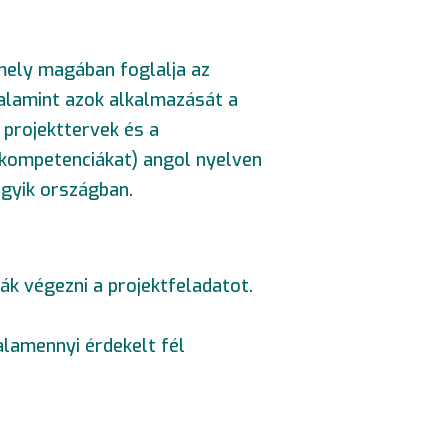
amely magában foglalja az
valamint azok alkalmazását a
 projekttervek és a
t kompetenciákat) angol nyelven
egyik országban.
ák végezni a projektfeladatot.
lamennyi érdekelt fél