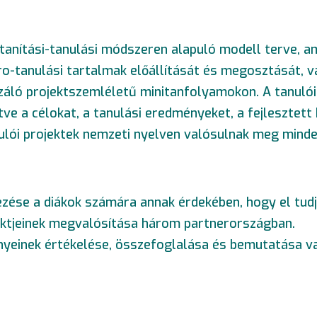
 tanítási-tanulási módszeren alapuló modell terve, 
kro-tanulási tartalmak előállítását és megosztását, 
záló projektszemléletű minitanfolyamokon. A tanulói
ve a célokat, a tanulási eredményeket, a fejlesztet
nulói projektek nemzeti nyelven valósulnak meg mind
ezése a diákok számára annak érdekében, hogy el tudj
ektjeinek megvalósítása három partnerországban.
nyeinek értékelése, összefoglalása és bemutatása va