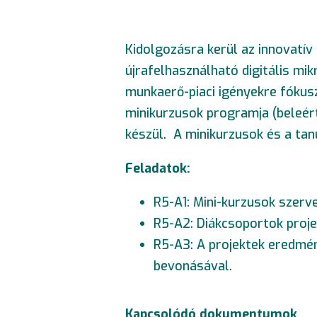
Kidolgozásra kerül az innovatív
újrafelhasználható digitális mi
munkaerő-piaci igényekre fókus
minikurzusok programja (beleért
készül. A minikurzusok és a ta
Feladatok:
R5-A1: Mini-kurzusok szerv
R5-A2: Diákcsoportok proj
R5-A3: A projektek eredmé
bevonásával.
Kapcsolódó dokumentumok