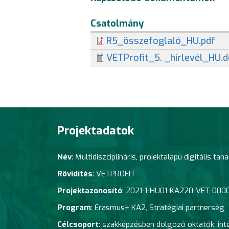
Csatolmány
R5_összefoglaló_HU.pdf
VETProfit_5. _hírlevél_HU.
Projektadatok
Név
: Multidiszciplináris, projektalapú digitális 
Rövidítés
: VETPROFIT
Projektazonosító
:
2021-1-HU01-KA220-VET-00
Program
: Erasmus+ KA2,
Stratégiai partnerség
Célcsoport
: szakképzésben dolgozó oktatók, in