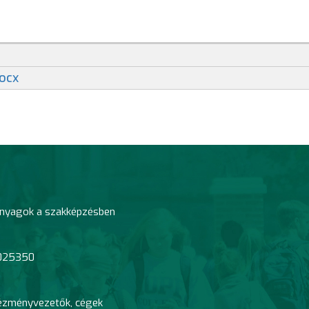
docx
tananyagok a szakképzésben
0025350
tézményvezetők, cégek