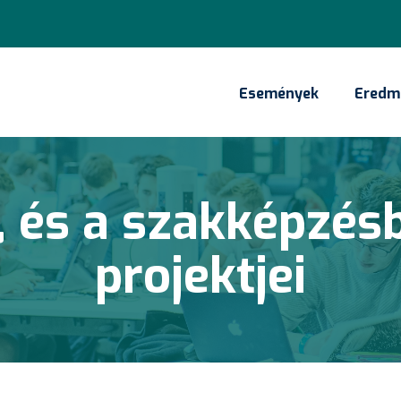
Események
Eredm
Main
navigation
 és a szakképzés
projektjei