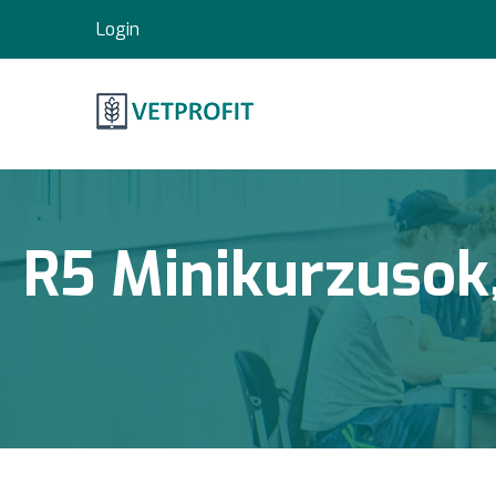
Ugrás
Login
a
tartalomra
R5 Minikurzusok,