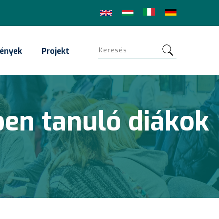
Keresés
ények
Projekt
ben tanuló diákok